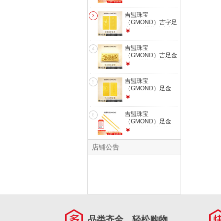
配鉴定证书
黄金金条金片投资金
送老婆生日礼物七夕
吉盟珠宝
3
礼物 发货后不支持
（GMOND）吉字足
退换货和拒收 大版
金9999投资金条纯
￥
吉言书签10g【配检
金黄金投资金送老婆
测证书】
生日礼物 发货后不
吉盟珠宝
4
支持退换货和拒收
（GMOND）吉足金
5g吉字投资金-配鉴
9999投资金实心纯
￥
定证书
金生日快乐金片情侣
送礼物1g 发货后不
吉盟珠宝
5
支持退换货和拒收
（GMOND）足金
投资金片生日快乐
9999马上有财投资
￥
1g【配鉴定证书】
金条保值收藏节日送
老婆女朋友礼物 马
吉盟珠宝
6
上有财金条10g【配
（GMOND）足金
鉴定证书】 发货后
9999吉言百福书签
￥
不支持退换货和拒收
黄金金条金片投资金
送老婆生日礼物七夕
店铺公告
礼物 发货后不支持
退换货和拒收 大版
吉言书签20g【配检
测证书】
品类齐全，轻松购物