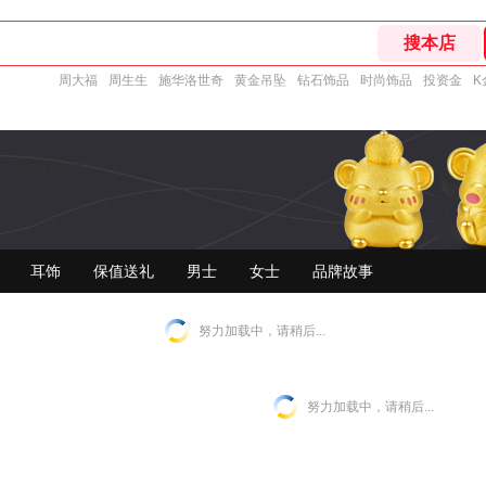
周大福
周生生
施华洛世奇
黄金吊坠
钻石饰品
时尚饰品
投资金
K
官方旗舰店
耳饰
保值送礼
男士
女士
品牌故事
努力加载中，请稍后...
努力加载中，请稍后...