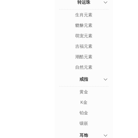
转运珠
生肖元素
貔貅元素
萌宠元素
吉福元素
潮酷元素
自然元素
戒指
黄金
K金
铂金
镶嵌
耳饰