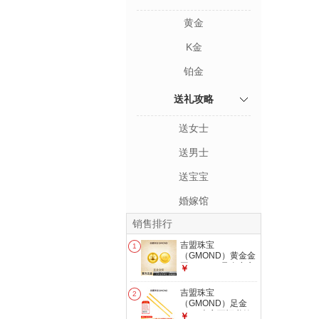
黄金
K金
铂金
送礼攻略
送女士
送男士
送宝宝
婚嫁馆
销售排行
吉盟珠宝
1
（GMOND）黄金金
豆AU9999足金实心
￥
真金豆子1g收藏节
日礼物送女友送朋友
吉盟珠宝
2
发货后不支持退换货
（GMOND）足金
和拒收 足金金锭1g-
9999吉言百福书签
￥