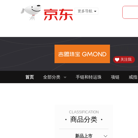
更多导航
服装城
食品
金融
吉盟珠宝
关注我
首页
全部分类
手链和转运珠
项链
戒指
CLASSIFICATION
商品分类
新品上市