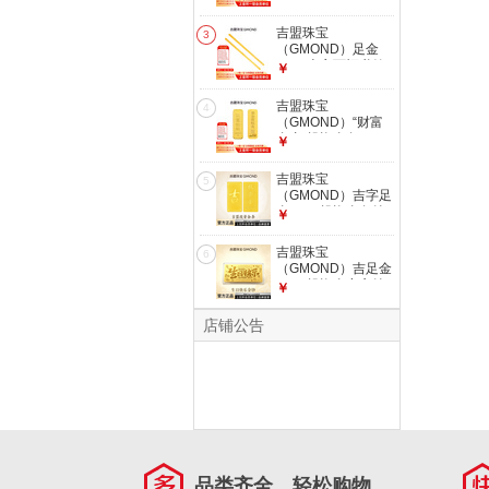
配鉴定证书
足金Au999.9黄金投
资收藏礼品七夕礼物
吉盟珠宝
3
财富自由金条 金重
（GMOND）足金
10.00g（不支持退
9999吉言百福书签
￥
换货）
黄金金条金片投资金
送老婆生日礼物七夕
吉盟珠宝
4
礼物 发货后不支持
（GMOND）“财富
退换货和拒收 大版
自由”投资金条10g
￥
吉言书签10g【配检
足金Au999.9黄金投
测证书】
资收藏礼品七夕礼物
吉盟珠宝
5
财富自由金条 金重
（GMOND）吉字足
20.00g（不支持退
金9999投资金条纯
￥
换货）
金黄金投资金送老婆
生日礼物 发货后不
吉盟珠宝
6
支持退换货和拒收
（GMOND）吉足金
5g吉字投资金-配鉴
9999投资金实心纯
￥
定证书
金生日快乐金片情侣
送礼物1g 发货后不
店铺公告
支持退换货和拒收
投资金片生日快乐
1g【配鉴定证书】
品类齐全，轻松购物