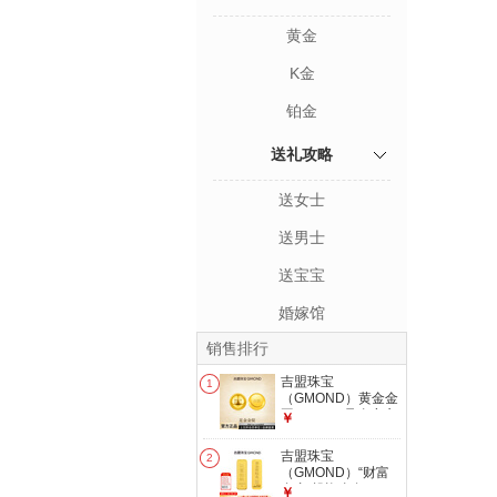
黄金
K金
铂金
送礼攻略
送女士
送男士
送宝宝
婚嫁馆
销售排行
吉盟珠宝
1
（GMOND）黄金金
豆AU9999足金实心
￥
真金豆子1g收藏节
日礼物送女友送朋友
吉盟珠宝
2
发货后不支持退换货
（GMOND）“财富
和拒收 足金金锭1g-
自由”投资金条10g
￥