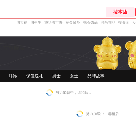
周大福
周生生
施华洛世奇
黄金吊坠
钻石饰品
时尚饰品
投资金
K
官方旗舰店
耳饰
保值送礼
男士
女士
品牌故事
努力加载中，请稍后...
努力加载中，请稍后...