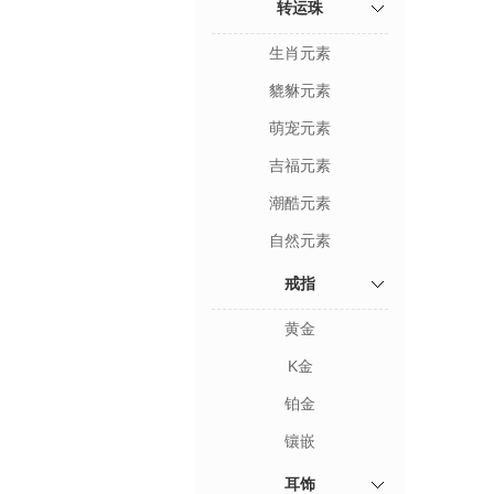
转运珠
生肖元素
貔貅元素
萌宠元素
吉福元素
潮酷元素
自然元素
戒指
黄金
K金
铂金
镶嵌
耳饰