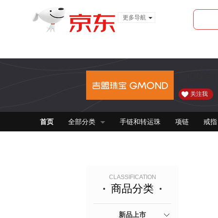
更多导航
服装城
食品
金融
吉盟珠宝
关注我
首页
全部分类
手链和转运珠
项链
戒指
CLASSIFICATION
商品分类
新品上市