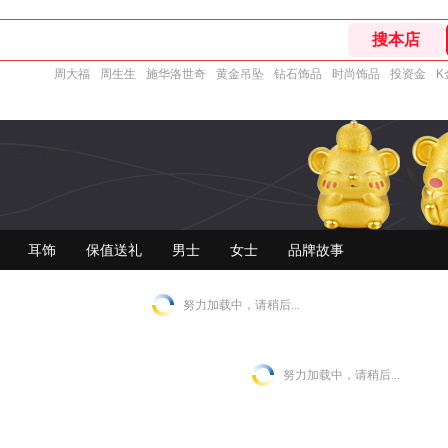
周大福
周生生
施华洛世奇
黄金吊坠
钻石饰品
时尚饰品
投资金
K
官方旗舰店
耳饰
保值送礼
男士
女士
品牌故事
努力加载中，请稍后...
努力加载中，请稍后...