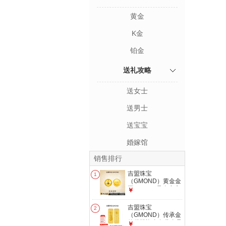
黄金
K金
铂金
送礼攻略
送女士
送男士
送宝宝
婚嫁馆
销售排行
吉盟珠宝
1
（GMOND）黄金金
豆AU9999足金实心
￥
真金豆子1g收藏节
日礼物送女友送朋友
吉盟珠宝
2
发货后不支持退换货
（GMOND）传承金
和拒收 足金金锭1g-
貔貅投资金条黄金足
￥