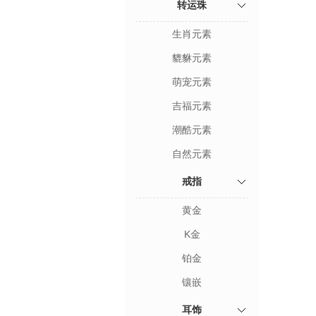
转运珠
生肖元素
貔貅元素
萌宠元素
吉福元素
潮酷元素
自然元素
戒指
黄金
K金
铂金
镶嵌
耳饰