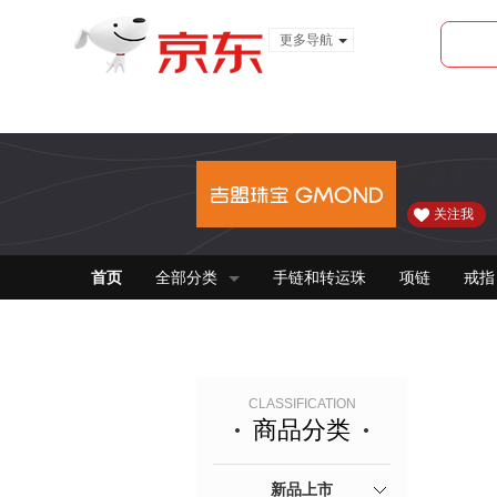
更多导航
服装城
食品
金融
吉盟珠宝
关注我
首页
全部分类
手链和转运珠
项链
戒指
CLASSIFICATION
商品分类
新品上市