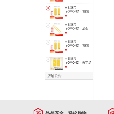
配鉴定证书
金9999纯金实心送
老婆生日礼物七夕礼
吉盟珠宝
3
物 发货后不支持退
（GMOND）“财富
换货和拒收 貔貅传
自由”投资金条10g
￥
承金条10g【配鉴定
足金Au999.9黄金投
证书】
资收藏礼品七夕礼物
吉盟珠宝
4
财富自由金条 金重
（GMOND）足金
10.00g（不支持退
9999吉言百福书签
￥
换货）
黄金金条金片投资金
送老婆生日礼物七夕
吉盟珠宝
5
礼物 发货后不支持
（GMOND）“财富
退换货和拒收 大版
自由”投资金条10g
￥
吉言书签10g【配检
足金Au999.9黄金投
测证书】
资收藏礼品七夕礼物
吉盟珠宝
6
财富自由金条 金重
（GMOND）吉字足
20.00g（不支持退
金9999投资金条纯
￥
换货）
金黄金投资金送老婆
生日礼物 发货后不
店铺公告
支持退换货和拒收
5g吉字投资金-配鉴
定证书
品类齐全，轻松购物