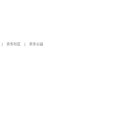
|
京东社区
|
京东公益