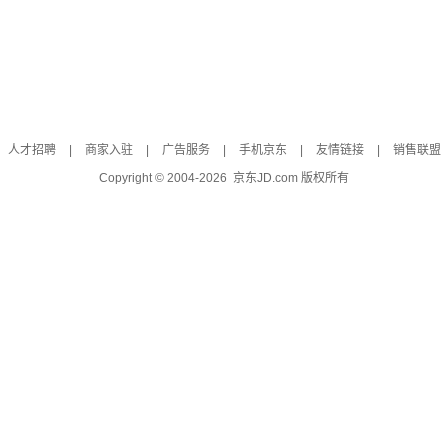
人才招聘
|
商家入驻
|
广告服务
|
手机京东
|
友情链接
|
销售联盟
Copyright © 2004-
2026
京东JD.com 版权所有